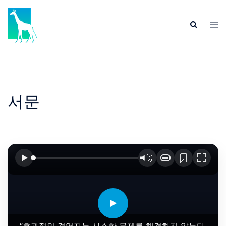
Skip
to
Tog
Search
content
men
서문